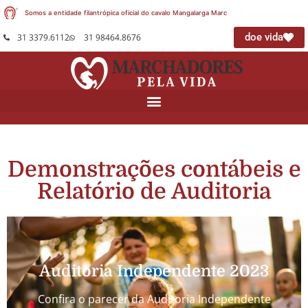
Somos a entidade filantrópica oficial do cavalo Mangalarga Marchador
|
doe vida
31 3379.6112
31 98464.8676
Demonstrações contábeis e
Relatório de Auditoria
Auditoria Independente 2023
Confira o parecer da Auditoria Independente