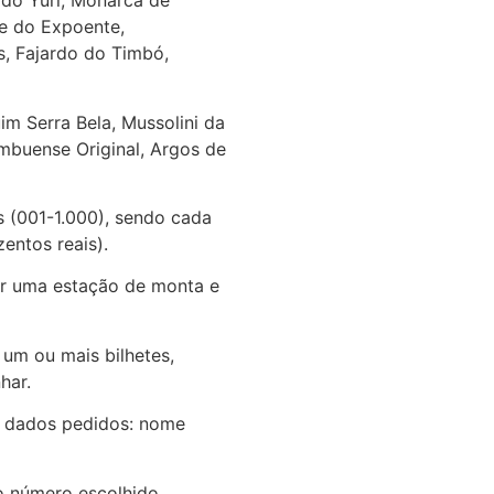
 do Yuri, Monarca de
te do Expoente,
s, Fajardo do Timbó,
im Serra Bela, Mussolini da
mbuense Original, Argos de
es (001-1.000), sendo cada
entos reais).
iar uma estação de monta e
um ou mais bilhetes,
har.
os dados pedidos: nome
o número escolhido.