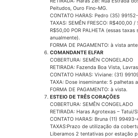
RETIRADA: Haras Zel: Rua Estrada dos
Peitudos, Ouro Fino-MG.
CONTATO HARAS: Pedro (35) 99152
TAXAS: SEMÊN FRESCO: R$400,00 
R$50,00 POR PALHETA (essas taxas s
anualmente).
FORMA DE PAGAMENTO: à vista antes 
COMANDANTE ELFAR
COBERTURA: SEMÊN CONGELADO
RETIRADA: Fazenda Boa Vista, Lavra
CONTATO HARAS: Viviane: (31) 9910
TAXA: Dose inseminante: 5 palhetas 
FORMA DE PAGAMENTO: à vista.
ESTEIO DE TRÊS CORAÇÕES
COBERTURA: SEMÊN CONGELADO
RETIRADA: Haras Agrotexas – Tatui/S
CONTATO HARAS: Bruna (11) 99493-
TAXAS:Prazo de utilização da cobert
Liberamos 2 tentativas por estação p