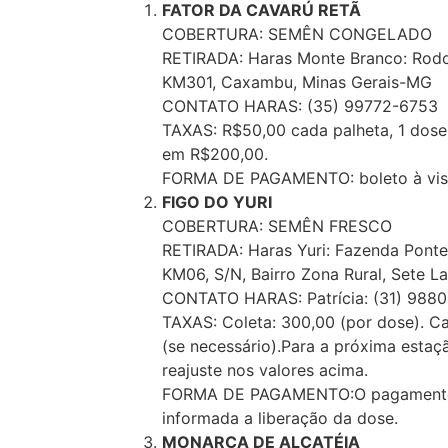
FATOR DA CAVARÚ RETÃ
COBERTURA: SEMÊN CONGELADO
RETIRADA: Haras Monte Branco: Rodovi
KM301, Caxambu, Minas Gerais-MG
CONTATO HARAS: (35) 99772-6753
TAXAS: R$50,00 cada palheta, 1 dose 
em R$200,00.
FORMA DE PAGAMENTO: boleto à vis
FIGO DO YURI
COBERTURA: SEMÊN FRESCO
RETIRADA: Haras Yuri: Fazenda Pont
KM06, S/N, Bairro Zona Rural, Sete 
CONTATO HARAS: Patrícia: (31) 988
TAXAS: Coleta: 300,00 (por dose). Ca
(se necessário).Para a próxima esta
reajuste nos valores acima.
FORMA DE PAGAMENTO:O pagamento é
informada a liberação da dose.
MONARCA DE ALCATÉIA