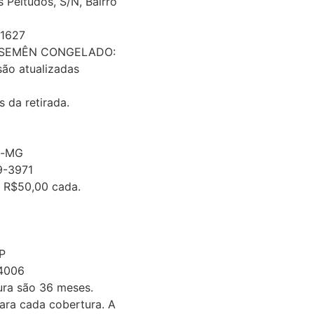
 Peitudos, S/N, Bairro
-1627
/ SEMÊN CONGELADO:
ão atualizadas
da retirada.
s-MG
9-3971
a R$50,00 cada.
P
4006
ura são 36 meses.
ara cada cobertura. A