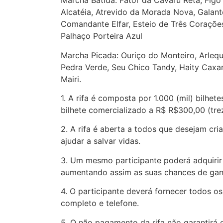
Marcha Batida: Fator da Cavarú Retã, Figo
Alcatéia, Atrevido da Morada Nova, Galan
Comandante Elfar, Esteio de Três Coraçõe
Palhaço Porteira Azul
Marcha Picada: Ouriço do Monteiro, Arlequ
Pedra Verde, Seu Chico Tandy, Haity Caxa
Mairi.
1. A rifa é composta por 1.000 (mil) bilhet
bilhete comercializado a R$ R$300,00 (trez
2. A rifa é aberta a todos que desejam cr
ajudar a salvar vidas.
3. Um mesmo participante poderá adquirir 
aumentando assim as suas chances de gan
4. O participante deverá fornecer todos 
completo e telefone.
5. O não pagamento da rifa não garantirá 