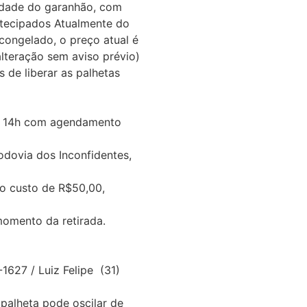
lidade do garanhão, com
ntecipados Atualmente do
congelado, o preço atual é
alteração sem aviso prévio)
de liberar as palhetas
às 14h com agendamento
ovia dos Inconfidentes,
 o custo de R$50,00,
mento da retirada.
627 / Luiz Felipe (31)
 palheta pode oscilar de