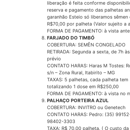
liberação é feita conforme disponibi
reserva e pagamento das palhetas a
garanhão Esteio só liberamos sêmen 
R$70,00 por palheta (Valor sujeito a 
FORMA DE PAGAMENTO: à vista antes 
FARJADO DO TIMBÓ
COBERTURA: SEMÊN CONGELADO
RETIRADA: Segunda a sexta, de 7h 
prévio
CONTATO HARAS: Haras M Tostes: Rod
s/n – Zona Rural, Itabirito – MG
TAXAS: 5 palhetas, cada palheta tem
totalizando 1 dose em R$250,00
FORMA DE PAGAMENTO: à vista no mo
PALHAÇO PORTEIRA AZUL
COBERTURA: INVITRO ou Genetech
CONTATO HARAS: Pedro: (35) 99152-1
98402-3303
TAXA: R$ 70,00 palheta. ( O custo da