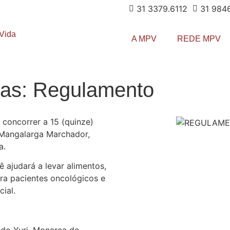
31 3379.6112
31 984
A MPV
REDE MPV
das: Regulamento
á concorrer a 15 (quinze)
 Mangalarga Marchador,
a.
 ajudará a levar alimentos,
ra pacientes oncológicos e
ial.