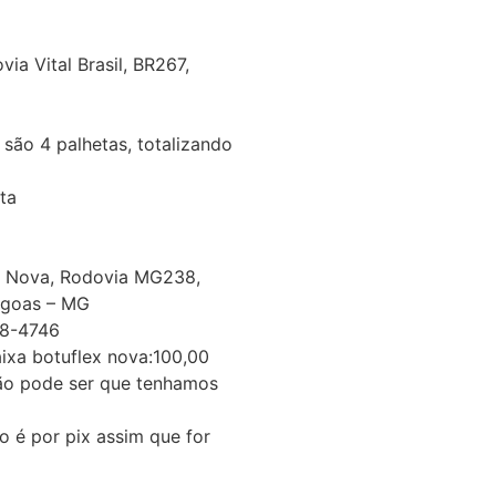
a Vital Brasil, BR267,
são 4 palhetas, totalizando
ta
e Nova, Rodovia MG238,
Lagoas – MG
08-4746
ixa botuflex nova:100,00
ção pode ser que tenhamos
 por pix assim que for