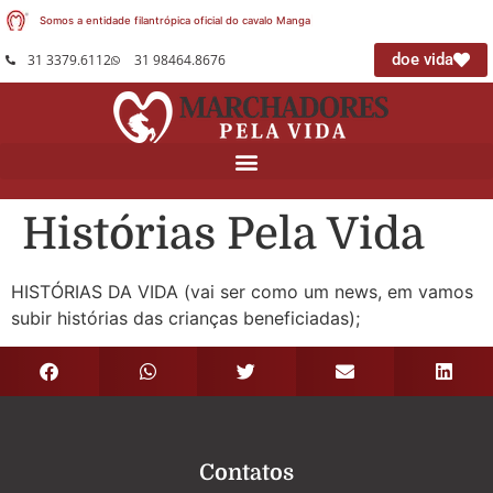
Somos a entidade filantrópica oficial do cavalo Mangal
|
doe vida
31 3379.6112
31 98464.8676
Histórias Pela Vida
HISTÓRIAS DA VIDA (vai ser como um news, em vamos
subir histórias das crianças beneficiadas);
Contatos