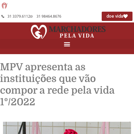
doe vida
31 3379.6112
31 98464.8676
MPV apresenta as
instituições que vão
compor a rede pela vida
1º/2022