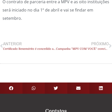
O contrato de parceria entre a MPV e as oito instituições
será iniciado no dia 1º de abril e vai se findar em
setembro.
ANTERIOR
PRÓXIMO
Certificado Benemérito é concedido a Marchadores Pela Vida pelos serviços prestados ao paciente com câncer na Paraíba
Campanha “MPV COM VOCÊ” convida você a se tornar um doador solidário!
Contatos