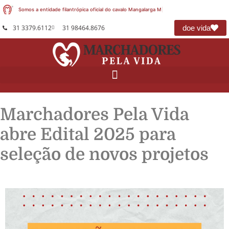
Somos a entidade filantrópica oficial do cavalo Mangalarga Marc
|
31 3379.6112
31 98464.8676
doe vida
Marchadores Pela Vida
abre Edital 2025 para
seleção de novos projetos