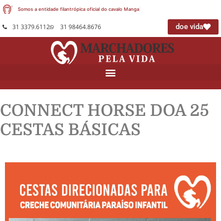
Somos a entidade filantrópica oficial do cavalo Mangalar
|
doe vida
31 3379.6112
31 98464.8676
CONNECT HORSE DOA 25
CESTAS BÁSICAS